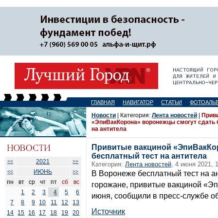
ГЛАВНАЯ
НАВИГАТОР
СТАТЬИ
ФОТОАЛЬ
Новости
| Категория:
Лента новостей
|
Прив
«ЭпиВакКорона» воронежцы смогут сдать 
на антитела
Привитые вакциной «ЭпиВакКо
бесплатный тест на антитела
2021
<<
>>
Категория:
Лента новостей
, 4 июня 2021, 
ИЮНЬ
<<
>>
В Воронеже бесплатный тест на ан
пн
вт
ср
чт
пт
сб
вс
горожане, привитые вакциной «Эпи
1
2
3
4
5
6
июня, сообщили в пресс-службе о
7
8
9
10
11
12
13
Источник
14
15
16
17
18
19
20