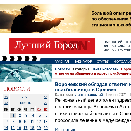
ГЛАВНАЯ
НАВИГАТОР
СТАТЬИ
ФОТОАЛЬ
Новости
| Категория:
Лента новостей
|
Воро
ответил на обвинения в адрес психбольни
Воронежский облздав ответил н
психбольницы в Орловке
Категория:
Лента новостей
, 1 июня 2021, 
2021
<<
>>
Региональный департамент здрав
ИЮНЬ
<<
>>
пост жительницы Воронежа об от
пн
вт
ср
чт
пт
сб
вс
психиатрической больницы в Орло
1
2
3
4
5
6
проходила лечение в медучрежден
7
8
9
10
11
12
13
14
15
16
17
18
19
20
Источник