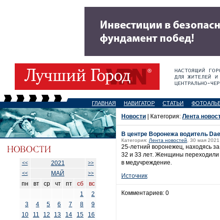
ГЛАВНАЯ
НАВИГАТОР
СТАТЬИ
ФОТОАЛЬ
Новости
| Категория:
Лента новос
В центре Воронежа водитель Dae
Категория:
Лента новостей
, 30 мая 2021
25-летний воронежец, находясь за
32 и 33 лет. Женщины переходили
в медучреждение.
2021
<<
>>
МАЙ
<<
>>
Источник
пн
вт
ср
чт
пт
сб
вс
Комментариев: 0
1
2
3
4
5
6
7
8
9
10
11
12
13
14
15
16