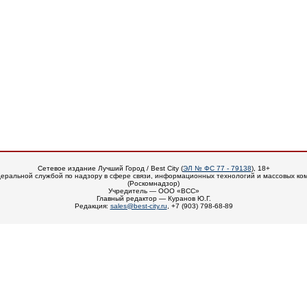
Сетевое издание Лучший Город / Best City (
ЭЛ № ФС 77 - 79138
), 18+
еральной службой по надзору в сфере связи, информационных технологий и массовых ко
(Роскомнадзор)
Учредитель — ООО «ВСС»
Главный редактор — Куранов Ю.Г.
Редакция:
sales@best-city.ru
, +7 (903) 798-68-89