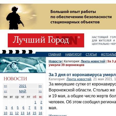
ГЛАВНАЯ
НАВИГАТОР
СТАТЬИ
ФОТОАЛЬ
Новости
| Категория:
Лента новостей
|
За 3 
умерли 39 воронежцев
За 3 дня от коронавируса умер
Категория:
Лента новостей
, 21 мая 2021, 
За минувшие сутки от коронавирус
2021
<<
>>
Воронежской области. Столько же 
МАЙ
<<
>>
и 19 мая, а общее число жертв бол
пн
вт
ср
чт
пт
сб
вс
человек. Об этом сообщил региона
1
2
мая.
3
4
5
6
7
8
9
10
11
12
13
14
15
16