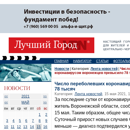
ГЛАВНАЯ
НАВИГАТОР
СТАТЬИ
ФОТОАЛЬ
Новости
| Категория:
Лента новостей
|
Числ
коронавирусом воронежцев превысило 78 
Число переболевших коронави
78 тысяч
Категория:
Лента новостей
, 15 мая 2021, 
2021
<<
>>
За последние сутки от коронавир
МАЙ
<<
>>
житель Воронежской области, соо
пн
вт
ср
чт
пт
сб
вс
15 мая. Таким образом, общее чис
1
2
Суточный прирост новых случаев 
3
4
5
6
7
8
9
меньше — диагноз подтвердился у
10
11
12
13
14
15
16