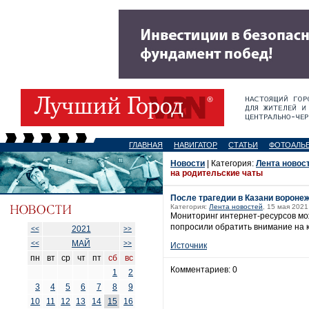
ГЛАВНАЯ
НАВИГАТОР
СТАТЬИ
ФОТОАЛЬ
Новости
| Категория:
Лента новос
на родительские чаты
После трагедии в Казани вороне
Категория:
Лента новостей
, 15 мая 2021
Мониторинг интернет-ресурсов мо
попросили обратить внимание на к
2021
<<
>>
МАЙ
<<
>>
Источник
пн
вт
ср
чт
пт
сб
вс
Комментариев: 0
1
2
3
4
5
6
7
8
9
10
11
12
13
14
15
16