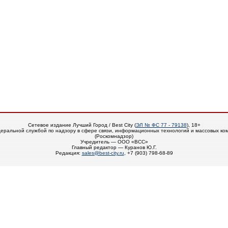
Сетевое издание Лучший Город / Best City (
ЭЛ № ФС 77 - 79138
), 18+
еральной службой по надзору в сфере связи, информационных технологий и массовых ко
(Роскомнадзор)
Учредитель — ООО «ВСС»
Главный редактор — Куранов Ю.Г.
Редакция:
sales@best-city.ru
, +7 (903) 798-68-89