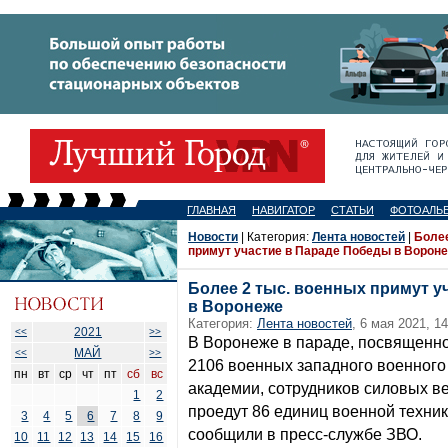
ГЛАВНАЯ
НАВИГАТОР
СТАТЬИ
ФОТОАЛЬ
Новости
| Категория:
Лента новостей
|
Более
примут участие в Параде Победы в Ворон
Более 2 тыс. военных примут у
в Воронеже
Категория:
Лента новостей
, 6 мая 2021, 14
2021
<<
>>
В Воронеже в параде, посвященн
МАЙ
<<
>>
2106 военных западного военного
пн
вт
ср
чт
пт
сб
вс
академии, сотрудников силовых в
1
2
проедут 86 единиц военной техники
3
4
5
6
7
8
9
сообщили в пресс-службе ЗВО.
10
11
12
13
14
15
16