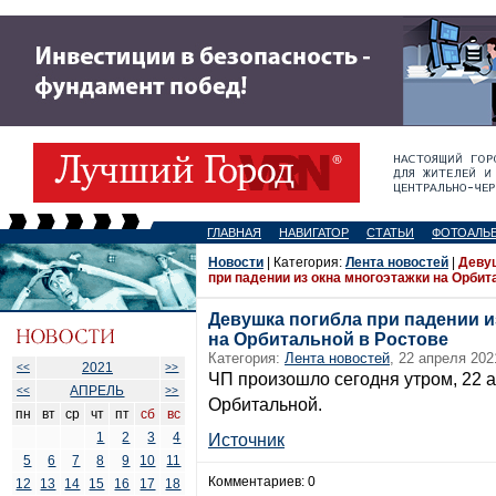
ГЛАВНАЯ
НАВИГАТОР
СТАТЬИ
ФОТОАЛЬ
Новости
| Категория:
Лента новостей
|
Деву
при падении из окна многоэтажки на Орбит
Девушка погибла при падении и
на Орбитальной в Ростове
Категория:
Лента новостей
, 22 апреля 202
2021
<<
>>
ЧП произошло сегодня утром, 22 а
АПРЕЛЬ
<<
>>
Орбитальной.
пн
вт
ср
чт
пт
сб
вс
1
2
3
4
Источник
5
6
7
8
9
10
11
Комментариев: 0
12
13
14
15
16
17
18