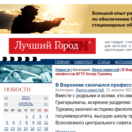
ГЛАВНАЯ
НАВИГАТОР
СТАТЬИ
ФОТОАЛЬ
Новости
| Категория:
Лента новостей
|
В Во
профессор ВГТУ Оскар Туровец
В Воронеже скончался професс
Категория:
Лента новостей
, 21 апреля 202
Вместе с родными и всеми, кто им
2021
<<
>>
Григорьевича, искренне разделяю 
АПРЕЛЬ
<<
>>
Туровец окончил историко-филоло
пн
вт
ср
чт
пт
сб
вс
госуниверситета, высшую школу 
1
2
3
4
Всесоюзного центрального совета
5
6
7
8
9
10
11
12
13
14
15
16
17
18