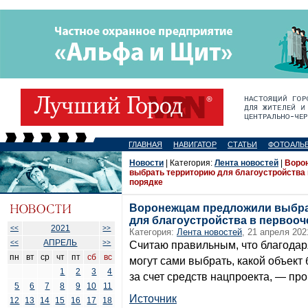
ГЛАВНАЯ
НАВИГАТОР
СТАТЬИ
ФОТОАЛЬ
Новости
| Категория:
Лента новостей
|
Воро
выбрать территорию для благоустройства
порядке
Воронежцам предложили выбра
для благоустройства в первоо
2021
<<
>>
Категория:
Лента новостей
, 21 апреля 202
АПРЕЛЬ
<<
>>
Считаю правильным, что благода
пн
вт
ср
чт
пт
сб
вс
могут сами выбрать, какой объект 
1
2
3
4
за счет средств нацпроекта, — пр
5
6
7
8
9
10
11
Источник
12
13
14
15
16
17
18