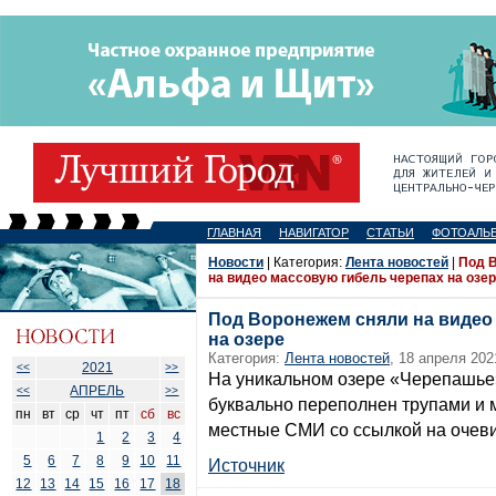
ГЛАВНАЯ
НАВИГАТОР
СТАТЬИ
ФОТОАЛЬ
Новости
| Категория:
Лента новостей
|
Под 
на видео массовую гибель черепах на озе
Под Воронежем сняли на видео
на озере
Категория:
Лента новостей
, 18 апреля 202
2021
<<
>>
На уникальном озере «Черепашье»
АПРЕЛЬ
<<
>>
буквально переполнен трупами и 
пн
вт
ср
чт
пт
сб
вс
местные СМИ со ссылкой на очев
1
2
3
4
5
6
7
8
9
10
11
Источник
12
13
14
15
16
17
18