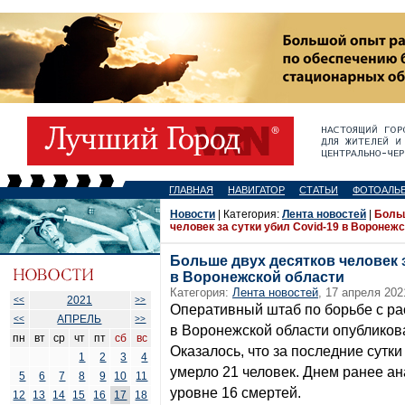
ГЛАВНАЯ
НАВИГАТОР
СТАТЬИ
ФОТОАЛЬ
Новости
| Категория:
Лента новостей
|
Боль
человек за сутки убил Covid-19 в Воронеж
Больше двух десятков человек з
в Воронежской области
Категория:
Лента новостей
, 17 апреля 202
2021
<<
>>
Оперативный штаб по борьбе с ра
АПРЕЛЬ
<<
>>
в Воронежской области опубликов
пн
вт
ср
чт
пт
сб
вс
Оказалось, что за последние сутк
1
2
3
4
умерло 21 человек. Днем ранее а
5
6
7
8
9
10
11
уровне 16 смертей.
12
13
14
15
16
17
18