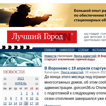
ГЛАВНАЯ
НАВИГАТОР
СТАТЬИ
ФОТОАЛЬ
Новости
| Категория:
Лента новостей
|
В Вор
стартует отключение горячей воды
В Воронеже с 19 апреля старту
Категория:
Лента новостей
, 16 апреля 202
До конца этого месяца под огран
2021
<<
>>
многоэтажных домов, об этом соо
АПРЕЛЬ
<<
>>
администрации. gorcom36.ru Откл
пн
вт
ср
чт
пт
сб
вс
с подготовкой к следующему отоп
1
2
3
4
сезон отопления завершился уже 
5
6
7
8
9
10
11
12
13
14
15
16
17
18