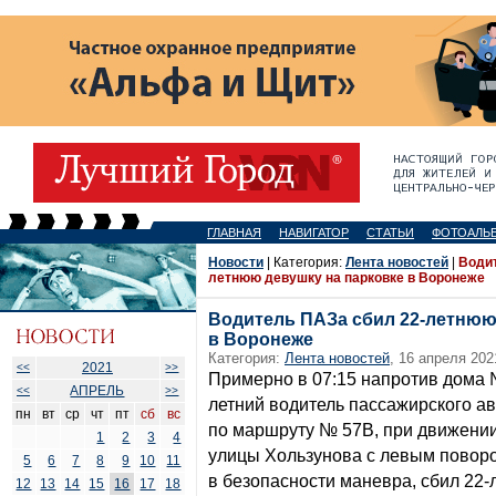
ГЛАВНАЯ
НАВИГАТОР
СТАТЬИ
ФОТОАЛЬ
Новости
| Категория:
Лента новостей
|
Водит
летнюю девушку на парковке в Воронеже
Водитель ПАЗа сбил 22-летнюю
в Воронеже
Категория:
Лента новостей
, 16 апреля 202
2021
<<
>>
Примерно в 07:15 напротив дома 
АПРЕЛЬ
<<
>>
летний водитель пассажирского а
пн
вт
ср
чт
пт
сб
вс
по маршруту № 57В, при движении
1
2
3
4
улицы Хользунова с левым поворо
5
6
7
8
9
10
11
в безопасности маневра, сбил 22
12
13
14
15
16
17
18