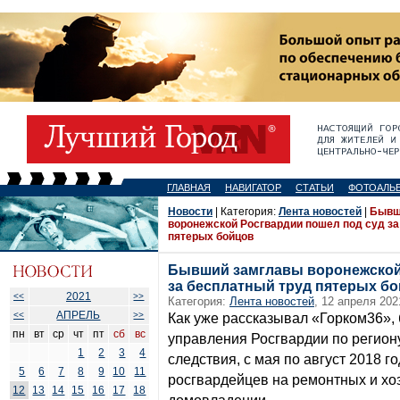
ГЛАВНАЯ
НАВИГАТОР
СТАТЬИ
ФОТОАЛЬ
Новости
| Категория:
Лента новостей
|
Бывш
воронежской Росгвардии пошел под суд за
пятерых бойцов
Бывший замглавы воронежской
за бесплатный труд пятерых б
2021
<<
>>
Категория:
Лента новостей
, 12 апреля 202
АПРЕЛЬ
<<
>>
Как уже рассказывал «Горком36»,
пн
вт
ср
чт
пт
сб
вс
управления Росгвардии по региону
1
2
3
4
следствия, с мая по август 2018 г
5
6
7
8
9
10
11
росгвардейцев на ремонтных и хо
12
13
14
15
16
17
18