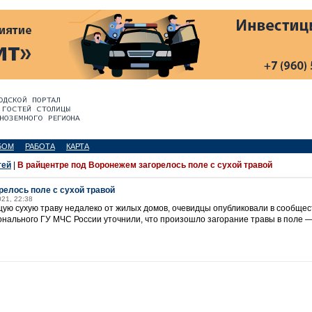
БОМ
РАБОТА
КАРТА
тей
|
В райцентре под Воронежем загорелось поле с сухой травой
релось поле с сухой травой
021, 22:38
ую сухую траву недалеко от жилых домов, очевидцы опубликовали в сообще
онального ГУ МЧС России уточнили, что произошло загорание травы в поле 