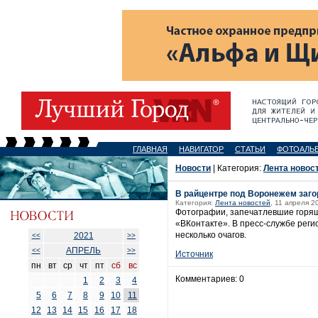
ГЛАВНАЯ
НАВИГАТОР
СТАТЬИ
ФОТОАЛЬ
Новости
| Категория:
Лента новос
В райцентре под Воронежем заго
Категория:
Лента новостей
, 11 апреля 2
Фотографии, запечатлевшие горящ
«ВКонтакте». В пресс-службе реги
несколько очагов.
2021
<<
>>
АПРЕЛЬ
<<
>>
Источник
пн
вт
ср
чт
пт
сб
вс
Комментариев: 0
1
2
3
4
5
6
7
8
9
10
11
12
13
14
15
16
17
18