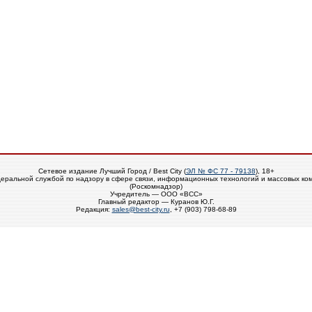
Сетевое издание Лучший Город / Best City (
ЭЛ № ФС 77 - 79138
), 18+
еральной службой по надзору в сфере связи, информационных технологий и массовых ко
(Роскомнадзор)
Учредитель — ООО «ВСС»
Главный редактор — Куранов Ю.Г.
Редакция:
sales@best-city.ru
, +7 (903) 798-68-89