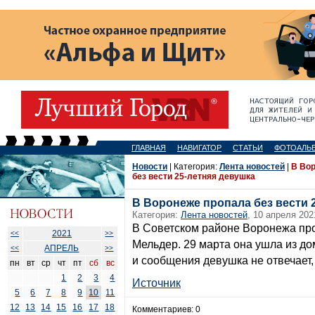
ГЛАВНАЯ
НАВИГАТОР
СТАТЬИ
ФОТОАЛЬ
Новости
| Категория:
Лента новостей
|
В Во
без вести 25-летняя девушка
В Воронеже пропала без вести 
Категория:
Лента новостей
, 10 апреля 202
В Советском районе Воронежа про
2021
<<
>>
Мельдер. 29 марта она ушла из до
АПРЕЛЬ
<<
>>
и сообщения девушка не отвечает, 
пн
вт
ср
чт
пт
сб
вс
1
2
3
4
Источник
5
6
7
8
9
10
11
12
13
14
15
16
17
18
Комментариев: 0