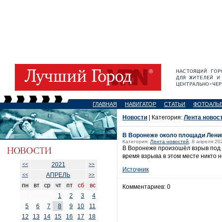
ГЛАВНАЯ
НАВИГАТОР
СТАТЬИ
ФОТОАЛЬ
Новости
| Категория:
Лента новос
В Воронеже около площади Лени
Категория:
Лента новостей
, 8 апреля 20
В Воронеже произошёл взрыв под 
время взрыва в этом месте никто 
2021
<<
>>
Источник
АПРЕЛЬ
<<
>>
пн
вт
ср
чт
пт
сб
вс
Комментариев: 0
1
2
3
4
5
6
7
8
9
10
11
12
13
14
15
16
17
18