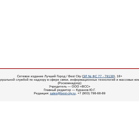
Сетевое издание Лучший Город / Best City (
ЭЛ № ФС 77 - 79138
), 18+
еральной службой по надзору в сфере связи, информационных технологий и массовых ко
(Роскомнадзор)
Учредитель — ООО «ВСС»
Главный редактор — Куранов Ю.Г.
Редакция:
sales@best-city.ru
, +7 (903) 798-68-89