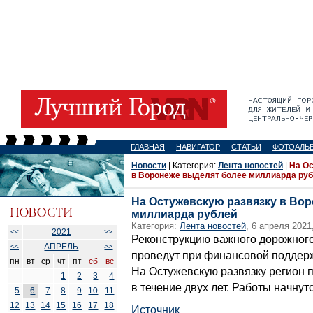
ГЛАВНАЯ
НАВИГАТОР
СТАТЬИ
ФОТОАЛЬ
Новости
| Категория:
Лента новостей
|
На О
в Воронеже выделят более миллиарда ру
На Остужевскую развязку в Во
миллиарда рублей
Категория:
Лента новостей
, 6 апреля 2021
2021
<<
>>
Реконструкцию важного дорожного
АПРЕЛЬ
<<
>>
проведут при финансовой поддер
пн
вт
ср
чт
пт
сб
вс
На Остужевскую развязку регион 
1
2
3
4
в течение двух лет. Работы начну
5
6
7
8
9
10
11
12
13
14
15
16
17
18
Источник