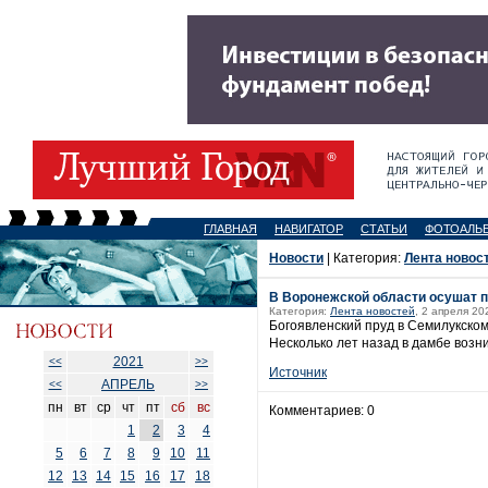
ГЛАВНАЯ
НАВИГАТОР
СТАТЬИ
ФОТОАЛЬ
Новости
| Категория:
Лента новос
В Воронежской области осушат п
Категория:
Лента новостей
, 2 апреля 20
Богоявленский пруд в Семилукском
Несколько лет назад в дамбе возни
2021
<<
>>
Источник
АПРЕЛЬ
<<
>>
пн
вт
ср
чт
пт
сб
вс
Комментариев: 0
1
2
3
4
5
6
7
8
9
10
11
12
13
14
15
16
17
18