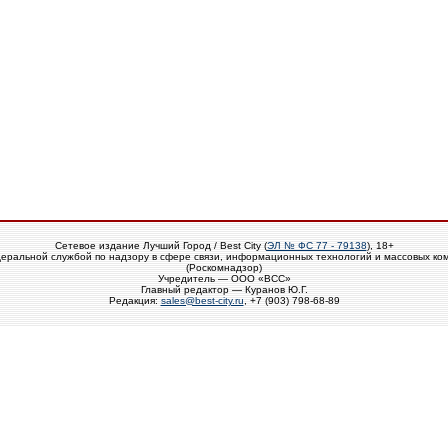
Сетевое издание Лучший Город / Best City (
ЭЛ № ФС 77 - 79138
), 18+
еральной службой по надзору в сфере связи, информационных технологий и массовых ко
(Роскомнадзор)
Учредитель — ООО «ВСС»
Главный редактор — Куранов Ю.Г.
Редакция:
sales@best-city.ru
, +7 (903) 798-68-89