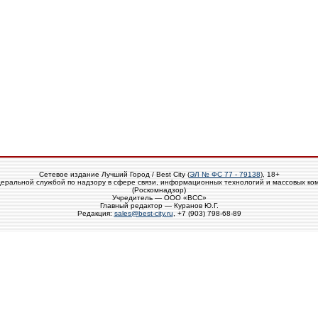
Сетевое издание Лучший Город / Best City (
ЭЛ № ФС 77 - 79138
), 18+
еральной службой по надзору в сфере связи, информационных технологий и массовых ко
(Роскомнадзор)
Учредитель — ООО «ВСС»
Главный редактор — Куранов Ю.Г.
Редакция:
sales@best-city.ru
, +7 (903) 798-68-89