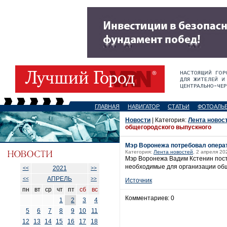
ГЛАВНАЯ
НАВИГАТОР
СТАТЬИ
ФОТОАЛЬ
Новости
| Категория:
Лента новос
общегородского выпускного
Мэр Воронежа потребовал операт
Категория:
Лента новостей
, 2 апреля 20
Мэр Воронежа Вадим Кстенин пост
необходимые для организации обще
2021
<<
>>
АПРЕЛЬ
<<
>>
Источник
пн
вт
ср
чт
пт
сб
вс
Комментариев: 0
1
2
3
4
5
6
7
8
9
10
11
12
13
14
15
16
17
18