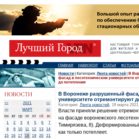
ГЛАВНАЯ
НАВИГАТОР
СТАТЬИ
ФОТОАЛЬ
Новости
| Категория:
Лента новостей
|
В Во
фасад в лесотехническом университете о
до потепления
В Воронеже разрушенный фасад
университете отремонтируют д
2021
<<
>>
Категория:
Лента новостей
, 18 марта 2021
МАРТ
<<
>>
Власти приняли решение отремон
пн
вт
ср
чт
пт
сб
вс
на фасаде воронежского лесотехни
1
2
3
4
5
6
7
Тимирязева, 8). Деформированный
8
9
10
11
12
13
14
как только потеплеет.
15
16
17
18
19
20
21