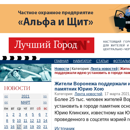
ГЛАВНАЯ
НАВИГАТОР
СТАТЬИ
ФОТОАЛЬ
Новости
| Категория:
Лента новостей
|
Жите
поддержали идею установить в городе па
Жители Воронежа поддержали и
памятник Юрию Хою
Категория:
Лента новостей
, 17 марта 2021
2021
<<
>>
Более 25 тыс. человек жителей В
МАРТ
<<
>>
установить в городе памятник осн
пн
вт
ср
чт
пт
сб
вс
Юрию Клинских, известному как Юр
1
2
3
4
5
6
7
проведенного в соцсетях мэрией г
8
9
10
11
12
13
14
15
16
17
18
19
20
21
Источник