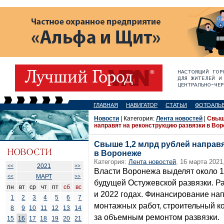
ГЛАВНАЯ
НАВИГАТОР
СТАТЬИ
ФОТОАЛЬ
Новости
| Категория:
Лента новостей
|
Свыш
направят на реконструкцию развязки в Во
Свыше 1,2 млрд рублей направя
в Воронеже
Категория:
Лента новостей
, 16 марта 2021
2021
<<
>>
Власти Воронежа выделят около 1
МАРТ
<<
>>
будущей Остужевской развязки. Р
пн
вт
ср
чт
пт
сб
вс
и 2022 годах. Финансирование на
1
2
3
4
5
6
7
монтажных работ, строительный ко
8
9
10
11
12
13
14
за объемным ремонтом развязки.
15
16
17
18
19
20
21