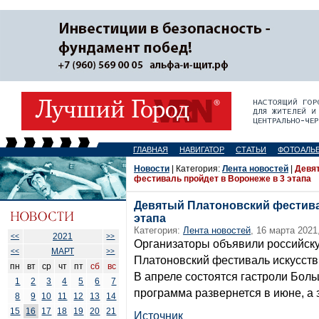
ГЛАВНАЯ
НАВИГАТОР
СТАТЬИ
ФОТОАЛЬ
Новости
| Категория:
Лента новостей
|
Девя
фестиваль пройдет в Воронеже в 3 этапа
Девятый Платоновский фестива
этапа
Категория:
Лента новостей
, 16 марта 2021
2021
<<
>>
Организаторы объявили российск
МАРТ
<<
>>
Платоновский фестиваль искусств 
пн
вт
ср
чт
пт
сб
вс
В апреле состоятся гастроли Боль
1
2
3
4
5
6
7
программа развернется в июне, а 
8
9
10
11
12
13
14
15
16
17
18
19
20
21
Источник