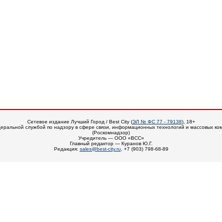
Сетевое издание Лучший Город / Best City (
ЭЛ № ФС 77 - 79138
), 18+
еральной службой по надзору в сфере связи, информационных технологий и массовых ко
(Роскомнадзор)
Учредитель — ООО «ВСС»
Главный редактор — Куранов Ю.Г.
Редакция:
sales@best-city.ru
, +7 (903) 798-68-89