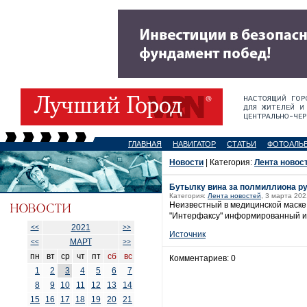
ГЛАВНАЯ
НАВИГАТОР
СТАТЬИ
ФОТОАЛЬ
Новости
| Категория:
Лента новос
Бутылку вина за полмиллиона ру
Категория:
Лента новостей
, 3 марта 202
Неизвестный в медицинской маске 
"Интерфаксу" информированный и
2021
<<
>>
Источник
МАРТ
<<
>>
пн
вт
ср
чт
пт
сб
вс
Комментариев: 0
1
2
3
4
5
6
7
8
9
10
11
12
13
14
15
16
17
18
19
20
21