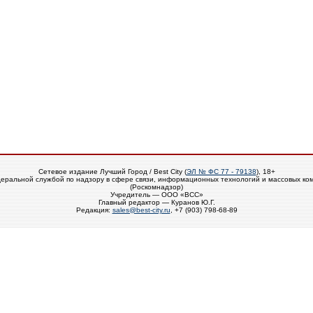
Сетевое издание Лучший Город / Best City (
ЭЛ № ФС 77 - 79138
), 18+
еральной службой по надзору в сфере связи, информационных технологий и массовых ко
(Роскомнадзор)
Учредитель — ООО «ВСС»
Главный редактор — Куранов Ю.Г.
Редакция:
sales@best-city.ru
, +7 (903) 798-68-89