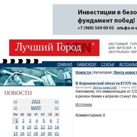
ГЛАВНАЯ
НАВИГАТОР
СТАТЬИ
ФОТОАЛЬ
Новости
| Категория:
Лента новос
В Воронежской области 87375 че
Категория:
Лента новостей
, 1 марта 202
Напомним, что иммунизация от CO
в регион ближе к апрелю станут б
2021
<<
>>
Источник
МАРТ
<<
>>
пн
вт
ср
чт
пт
сб
вс
Комментариев: 0
1
2
3
4
5
6
7
8
9
10
11
12
13
14
15
16
17
18
19
20
21