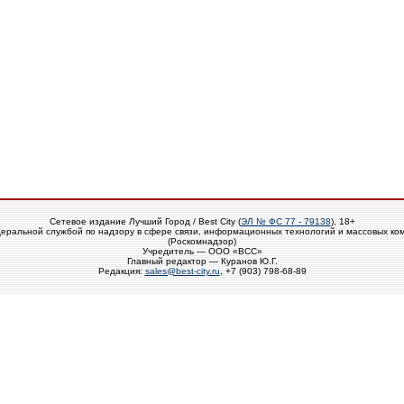
Сетевое издание Лучший Город / Best City (
ЭЛ № ФС 77 - 79138
), 18+
еральной службой по надзору в сфере связи, информационных технологий и массовых ко
(Роскомнадзор)
Учредитель — ООО «ВСС»
Главный редактор — Куранов Ю.Г.
Редакция:
sales@best-city.ru
, +7 (903) 798-68-89