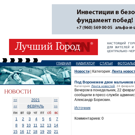
ГЛАВНАЯ
НАВИГАТОР
СТАТЬИ
ФОТОАЛЬ
Новости
| Категория:
Лента новос
Под Воронежем двое мальчиков п
Категория:
Лента новостей
, 24 февраля 
Вечером в понедельник, 22 февраля
сообщили в пресс-службе админис
Александр Борискин.
2021
<<
>>
ФЕВРАЛЬ
<<
>>
Источник
пн
вт
ср
чт
пт
сб
вс
Комментариев: 0
1
2
3
4
5
6
7
8
9
10
11
12
13
14
15
16
17
18
19
20
21