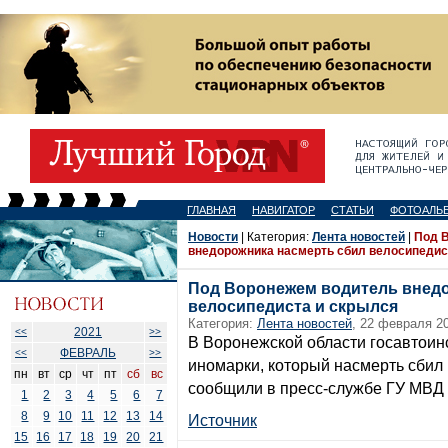
ГЛАВНАЯ
НАВИГАТОР
СТАТЬИ
ФОТОАЛЬ
Новости
| Категория:
Лента новостей
|
Под 
внедорожника насмерть сбил велосипедис
Под Воронежем водитель внедо
велосипедиста и скрылся
Категория:
Лента новостей
, 22 февраля 20
2021
<<
>>
В Воронежской области госавтоин
ФЕВРАЛЬ
<<
>>
иномарки, который насмерть сбил 
пн
вт
ср
чт
пт
сб
вс
сообщили в пресс-службе ГУ МВД 
1
2
3
4
5
6
7
8
9
10
11
12
13
14
Источник
15
16
17
18
19
20
21