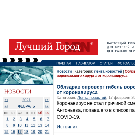
ГЛАВНАЯ
НАВИГАТОР
СТАТЬИ
ФОТОАЛЬ
Новости
| Категория:
Лента новостей
|
Облзд
воронежского хирурга от коронавируса
Облздрав опроверг гибель вор
от коронавируса
Категория:
Лента новостей
, 17 февраля 20
2021
<<
>>
Коронавирус не стал причиной см
ФЕВРАЛЬ
<<
>>
Антоньева, попавшего в список п
пн
вт
ср
чт
пт
сб
вс
COVID-19.
1
2
3
4
5
6
7
8
9
10
11
12
13
14
Источник
15
16
17
18
19
20
21