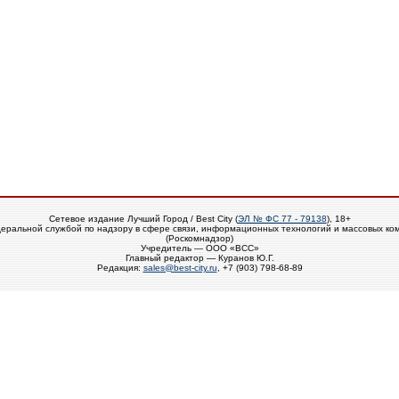
Сетевое издание Лучший Город / Best City (
ЭЛ № ФС 77 - 79138
), 18+
еральной службой по надзору в сфере связи, информационных технологий и массовых ко
(Роскомнадзор)
Учредитель — ООО «ВСС»
Главный редактор — Куранов Ю.Г.
Редакция:
sales@best-city.ru
, +7 (903) 798-68-89