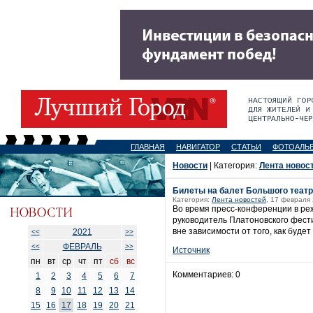
ГЛАВНАЯ
НАВИГАТОР
СТАТЬИ
ФОТОАЛЬ
Новости
| Категория:
Лента новос
Билеты на балет Большого театр
Категория:
Лента новостей
, 17 февраля 
Во время пресс-конференции в ре
руководитель Платоновского фести
вне зависимости от того, как буде
2021
<<
>>
ФЕВРАЛЬ
<<
>>
Источник
пн
вт
ср
чт
пт
сб
вс
Комментариев: 0
1
2
3
4
5
6
7
8
9
10
11
12
13
14
15
16
17
18
19
20
21