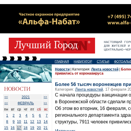
ГЛАВНАЯ
НАВИГАТОР
СТАТЬИ
ФОТОАЛЬ
Новости
| Категория:
Лента новостей
|
Более
привились от коронавируса
Более 56 тысяч воронежцев пр
Категория:
Лента новостей
, 17 февраля 20
С начала процедуры вакцинации 
2021
<<
>>
в Воронежской области сделали п
ФЕВРАЛЬ
<<
>>
Об этом во вторник, 16 февраля, 
пн
вт
ср
чт
пт
сб
вс
регионального департамента здр
1
2
3
4
5
6
7
структуры, 7911 человек привилис
8
9
10
11
12
13
14
15
16
17
18
19
20
21