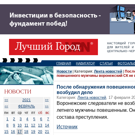
ГЛАВНАЯ
НАВИГАТОР
СТАТЬИ
ФОТОАЛЬ
Новости
| Категория:
Лента новостей
|
Посл
повешенного мужчины воронежский СК не 
После обнаружения повешенно
возбудил дело
Категория:
Лента новостей
, 17 февраля 20
2021
<<
>>
Воронежские следователи не возб
ФЕВРАЛЬ
<<
>>
летнего мужчины повешенным. Он
пн
вт
ср
чт
пт
сб
вс
состава преступления.
1
2
3
4
5
6
7
8
9
10
11
12
13
14
Источник
15
16
17
18
19
20
21