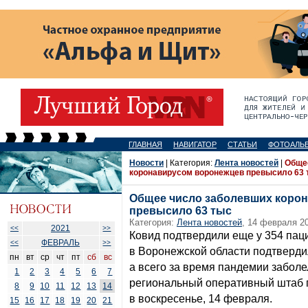
ГЛАВНАЯ
НАВИГАТОР
СТАТЬИ
ФОТОАЛЬ
Новости
| Категория:
Лента новостей
|
Обще
коронавирусом воронежцев превысило 63 
Общее число заболевших коро
превысило 63 тыс
Категория:
Лента новостей
, 14 февраля 20
2021
<<
>>
Ковид подтвердили еще у 354 пац
ФЕВРАЛЬ
<<
>>
в Воронежской области подтверди
пн
вт
ср
чт
пт
сб
вс
а всего за время пандемии заболе
1
2
3
4
5
6
7
региональный оперативный штаб 
8
9
10
11
12
13
14
в воскресенье, 14 февраля.
15
16
17
18
19
20
21