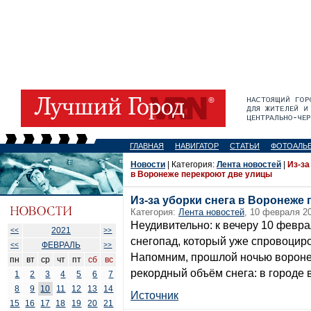
ГЛАВНАЯ
НАВИГАТОР
СТАТЬИ
ФОТОАЛЬ
Новости
| Категория:
Лента новостей
|
Из-за
в Воронеже перекроют две улицы
Из-за уборки снега в Воронеже
Категория:
Лента новостей
, 10 февраля 20
Неудивительно: к вечеру 10 февр
2021
<<
>>
снегопад, который уже спровоцир
ФЕВРАЛЬ
<<
>>
Напомним, прошлой ночью ворон
пн
вт
ср
чт
пт
сб
вс
рекордный объём снега: в городе 
1
2
3
4
5
6
7
8
9
10
11
12
13
14
Источник
15
16
17
18
19
20
21