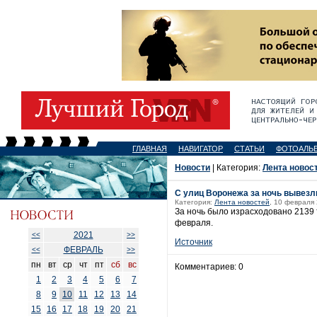
ГЛАВНАЯ
НАВИГАТОР
СТАТЬИ
ФОТОАЛЬ
Новости
| Категория:
Лента новос
С улиц Воронежа за ночь вывезл
Категория:
Лента новостей
, 10 февраля 
За ночь было израсходовано 2139 
февраля.
2021
<<
>>
Источник
ФЕВРАЛЬ
<<
>>
пн
вт
ср
чт
пт
сб
вс
Комментариев: 0
1
2
3
4
5
6
7
8
9
10
11
12
13
14
15
16
17
18
19
20
21