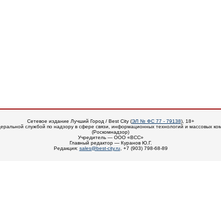
Сетевое издание Лучший Город / Best City (
ЭЛ № ФС 77 - 79138
), 18+
еральной службой по надзору в сфере связи, информационных технологий и массовых ко
(Роскомнадзор)
Учредитель — ООО «ВСС»
Главный редактор — Куранов Ю.Г.
Редакция:
sales@best-city.ru
, +7 (903) 798-68-89