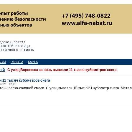
БОМ
РАБОТА
КАРТА
тей
|
С улиц Воронежа за ночь вывезли 11 тысяч кубометров снега
и 11 тысяч кубометров снега
2021, 12:26
тонн песко-соляной смеси. С улиц вывезли 10 тыс. 961 кубометр снега. Мете