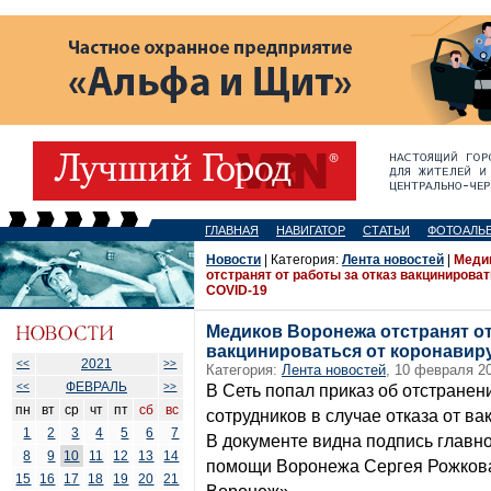
ГЛАВНАЯ
НАВИГАТОР
СТАТЬИ
ФОТОАЛЬ
Новости
| Категория:
Лента новостей
|
Меди
отстранят от работы за отказ вакцинирова
COVID-19
Медиков Воронежа отстранят от
вакцинироваться от коронавир
2021
<<
>>
Категория:
Лента новостей
, 10 февраля 20
ФЕВРАЛЬ
<<
>>
В Сеть попал приказ об отстранен
пн
вт
ср
чт
пт
сб
вс
сотрудников в случае отказа от в
1
2
3
4
5
6
7
В документе видна подпись главн
8
9
10
11
12
13
14
помощи Воронежа Сергея Рожкова
15
16
17
18
19
20
21