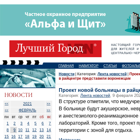
ГЛАВНАЯ
НАВИГАТОР
СТАТЬИ
ФОТОАЛЬ
Новости
| Категория:
Лента новостей
|
Прое
в райцентре представили воронежцам
Проект новой больницы в райц
Категория:
Лента новостей
, 9 февраля 202
В структуре отметили, что медучр
2021
<<
>>
В больнице будут акушерское, нев
ФЕВРАЛЬ
<<
>>
и анестезиолого-реанимационное о
пн
вт
ср
чт
пт
сб
вс
лабораторий. Кроме того, проект 
1
2
3
4
5
6
7
территории с зоной для отдыха.
8
9
10
11
12
13
14
15
16
17
18
19
20
21