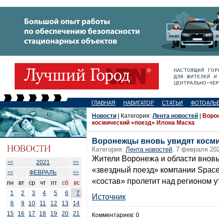
ГЛАВНАЯ
НАВИГАТОР
СТАТЬИ
ФОТОАЛЬ
Новости
| Категория:
Лента новостей
|
Воро
космический «поезд» Илона Маска
Воронежцы вновь увидят косми
Категория:
Лента новостей
, 7 февраля 202
Жители Воронежа и области вновь
2021
<<
>>
«звездный поезд» компании Spac
ФЕВРАЛЬ
<<
>>
«состав» пролетит над регионом у
пн
вт
ср
чт
пт
сб
вс
1
2
3
4
5
6
7
Источник
8
9
10
11
12
13
14
15
16
17
18
19
20
21
Комментариев: 0