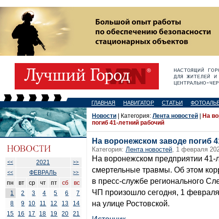
ГЛАВНАЯ
НАВИГАТОР
СТАТЬИ
ФОТОАЛЬ
Новости
| Категория:
Лента новостей
|
На в
погиб 41-летний рабочий
На воронежском заводе погиб 4
Категория:
Лента новостей
, 1 февраля 202
На воронежском предприятии 41-л
2021
<<
>>
смертельные травмы. Об этом кор
ФЕВРАЛЬ
<<
>>
в пресс-службе регионального Сле
пн
вт
ср
чт
пт
сб
вс
ЧП произошло сегодня, 1 февраля
1
2
3
4
5
6
7
на улице Ростовской.
8
9
10
11
12
13
14
15
16
17
18
19
20
21