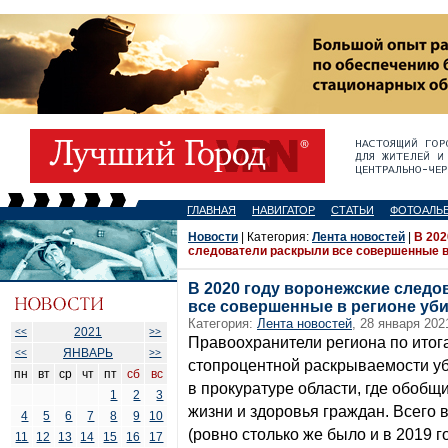
ГЛАВНАЯ
НАВИГАТОР
СТАТЬИ
ФОТОАЛЬ
Новости
| Категория:
Лента новостей
|
В 202
следователи раскрыли все совершенные в
В 2020 году воронежские следо
все совершенные в регионе уб
Категория:
Лента новостей
, 28 января 202
2021
<<
>>
Правоохранители региона по итог
ЯНВАРЬ
<<
>>
стопроцентной раскрываемости уб
пн
вт
ср
чт
пт
сб
вс
в прокуратуре области, где обобщ
1
2
3
жизни и здоровья граждан. Всего 
4
5
6
7
8
9
10
(ровно столько же было и в 2019 го
11
12
13
14
15
16
17