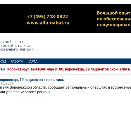
БОМ
РАБОТА
КАРТА
тей
|
Коронавирус выявили еще у 391 воронежца, 19 пациентов скончались
воронежца, 19 пациентов скончались
021, 11:51
ителя Воронежской области, сообщает региональный оперштаб в воскресенье
и у 55 556 человек в регионе.