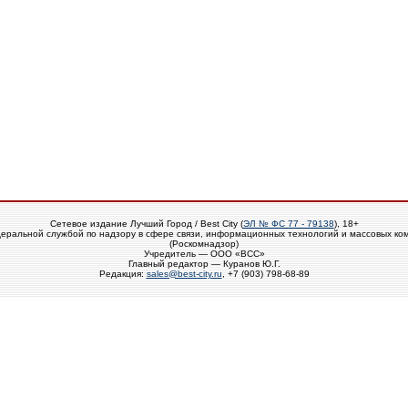
Сетевое издание Лучший Город / Best City (
ЭЛ № ФС 77 - 79138
), 18+
еральной службой по надзору в сфере связи, информационных технологий и массовых ко
(Роскомнадзор)
Учредитель — ООО «ВСС»
Главный редактор — Куранов Ю.Г.
Редакция:
sales@best-city.ru
, +7 (903) 798-68-89