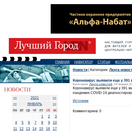
ГЛАВНАЯ
НАВИГАТОР
СТАТЬИ
ФОТОАЛЬ
Новости
| Категория:
Лента новос
Коронавирус выявили еще у 391 
Категория:
Лента новостей
, 24 января 2
Коронавирус выявили еще у 391 ж
пандемии COVID-19 диагностировал
2021
<<
>>
Источник
ЯНВАРЬ
<<
>>
пн
вт
ср
чт
пт
сб
вс
Комментариев: 0
1
2
3
4
5
6
7
8
9
10
11
12
13
14
15
16
17