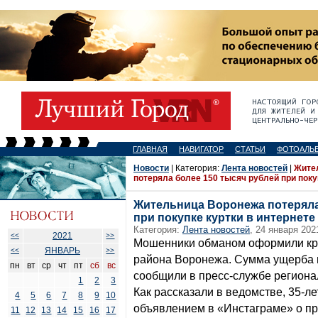
ГЛАВНАЯ
НАВИГАТОР
СТАТЬИ
ФОТОАЛЬ
Новости
| Категория:
Лента новостей
|
Жите
потеряла более 150 тысяч рублей при поку
Жительница Воронежа потеряла
при покупке куртки в интернете
Категория:
Лента новостей
, 24 января 202
2021
<<
>>
Мошенники обманом оформили кре
ЯНВАРЬ
<<
>>
района Воронежа. Сумма ущерба п
пн
вт
ср
чт
пт
сб
вс
сообщили в пресс-службе региона
1
2
3
Как рассказали в ведомстве, 35-
4
5
6
7
8
9
10
объявлением в «Инстаграме» о про
11
12
13
14
15
16
17