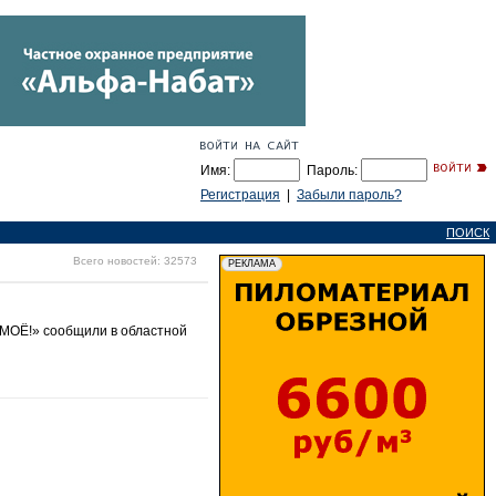
Имя:
Пароль:
Регистрация
|
Забыли пароль?
ПОИСК
Всего новостей: 32573
«МОЁ!» сообщили в областной