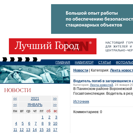
ГЛАВНАЯ
НАВИГАТОР
СТАТЬИ
ФОТОАЛЬ
Новости
| Категория:
Лента новос
Водитель погиб в загоревшемся 
Категория:
Лента новостей
, 24 января 2
В Панинском районе Воронежской 
Госавтоинспекции. Водитель в рез
2021
<<
>>
Источник
ЯНВАРЬ
<<
>>
пн
вт
ср
чт
пт
сб
вс
Комментариев: 0
1
2
3
4
5
6
7
8
9
10
11
12
13
14
15
16
17