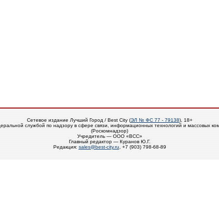
Сетевое издание Лучший Город / Best City (
ЭЛ № ФС 77 - 79138
), 18+
еральной службой по надзору в сфере связи, информационных технологий и массовых ко
(Роскомнадзор)
Учредитель — ООО «ВСС»
Главный редактор — Куранов Ю.Г.
Редакция:
sales@best-city.ru
, +7 (903) 798-68-89