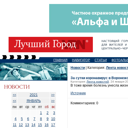
ГЛАВНАЯ
НАВИГАТОР
СТАТЬИ
ФОТОАЛЬ
Новости
| Категория:
Лента новос
За сутки коронавирус в Воронеж
Категория:
Лента новостей
, 24 января 2
В тоже время болезнь унесла жизн
Источник
2021
<<
>>
ЯНВАРЬ
<<
>>
Комментариев: 0
пн
вт
ср
чт
пт
сб
вс
1
2
3
4
5
6
7
8
9
10
11
12
13
14
15
16
17