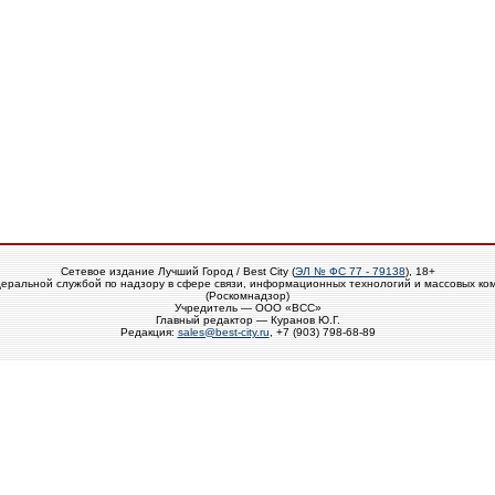
Сетевое издание Лучший Город / Best City (
ЭЛ № ФС 77 - 79138
), 18+
еральной службой по надзору в сфере связи, информационных технологий и массовых ко
(Роскомнадзор)
Учредитель — ООО «ВСС»
Главный редактор — Куранов Ю.Г.
Редакция:
sales@best-city.ru
, +7 (903) 798-68-89