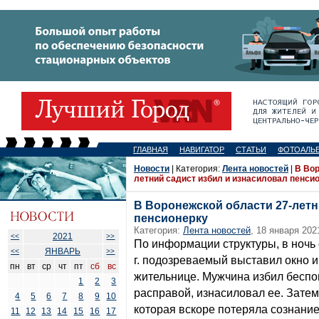
ГЛАВНАЯ
НАВИГАТОР
СТАТЬИ
ФОТОАЛЬ
Новости
| Категория:
Лента новостей
|
В Вор
летний садист избил и изнасиловал пенси
В Воронежской области 27-летн
пенсионерку
Категория:
Лента новостей
, 18 января 202
2021
<<
>>
По информации структуры, в ночь 
ЯНВАРЬ
<<
>>
г. подозреваемый выставил окно и
пн
вт
ср
чт
пт
сб
вс
жительнице. Мужчина избил беспо
1
2
3
расправой, изнасиловал ее. Зате
4
5
6
7
8
9
10
которая вскоре потеряла сознание
11
12
13
14
15
16
17