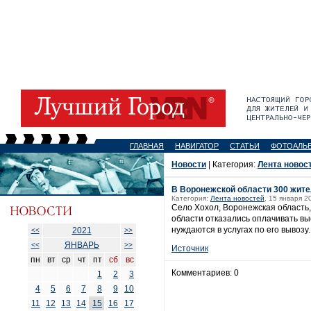
ГЛАВНАЯ
НАВИГАТОР
СТАТЬИ
ФОТОАЛЬ
Новости
| Категория:
Лента новос
В Воронежской области 300 жите
Категория:
Лента новостей
, 15 января 2
Село Хохол, Воронежская область
области отказались оплачивать вы
нуждаются в услугах по его вывозу.
2021
<<
>>
ЯНВАРЬ
<<
>>
Источник
пн
вт
ср
чт
пт
сб
вс
Комментариев: 0
1
2
3
4
5
6
7
8
9
10
11
12
13
14
15
16
17