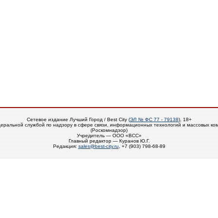
Сетевое издание Лучший Город / Best City (
ЭЛ № ФС 77 - 79138
), 18+
еральной службой по надзору в сфере связи, информационных технологий и массовых ко
(Роскомнадзор)
Учредитель — ООО «ВСС»
Главный редактор — Куранов Ю.Г.
Редакция:
sales@best-city.ru
, +7 (903) 798-68-89