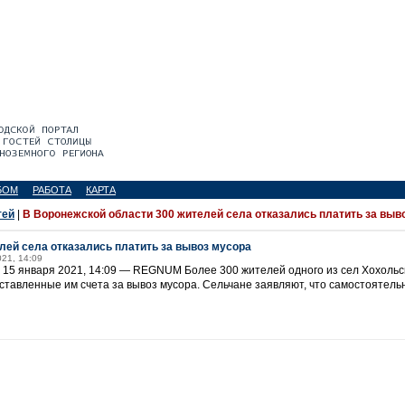
БОМ
РАБОТА
КАРТА
тей
|
В Воронежской области 300 жителей села отказались платить за выв
лей села отказались платить за вывоз мусора
021, 14:09
, 15 января 2021, 14:09 — REGNUM Более 300 жителей одного из сел Хохоль
ставленные им счета за вывоз мусора. Сельчане заявляют, что самостоятель