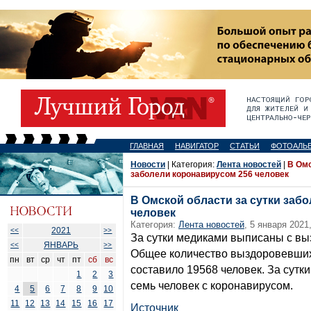
ГЛАВНАЯ
НАВИГАТОР
СТАТЬИ
ФОТОАЛЬ
Новости
| Категория:
Лента новостей
|
В Омс
заболели коронавирусом 256 человек
В Омской области за сутки заб
человек
Категория:
Лента новостей
, 5 января 2021
2021
<<
>>
За сутки медиками выписаны с вы
ЯНВАРЬ
<<
>>
Общее количество выздоровевших
пн
вт
ср
чт
пт
сб
вс
составило 19568 человек. За сутк
1
2
3
семь человек с коронавирусом.
4
5
6
7
8
9
10
11
12
13
14
15
16
17
Источник