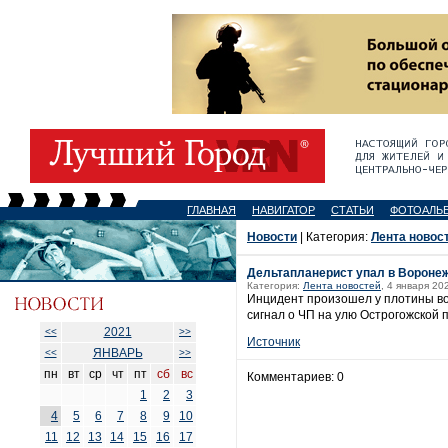
ГЛАВНАЯ
НАВИГАТОР
СТАТЬИ
ФОТОАЛЬ
Новости
| Категория:
Лента новос
Дельтапланерист упал в Вороне
Категория:
Лента новостей
, 4 января 20
Инцидент произошел у плотины во
сигнал о ЧП на улю Острогожской п
2021
<<
>>
Источник
ЯНВАРЬ
<<
>>
пн
вт
ср
чт
пт
сб
вс
Комментариев: 0
1
2
3
4
5
6
7
8
9
10
11
12
13
14
15
16
17