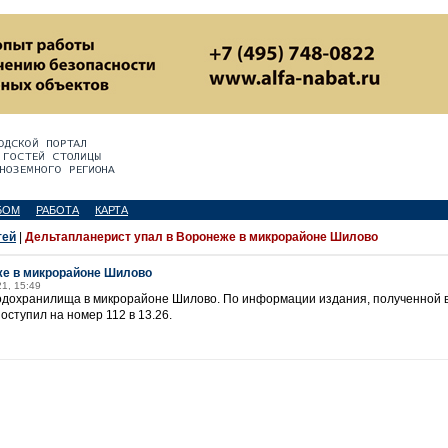
БОМ
РАБОТА
КАРТА
тей
|
Дельтапланерист упал в Воронеже в микрорайоне Шилово
же в микрорайоне Шилово
21, 15:49
дохранилища в микрорайоне Шилово. По информации издания, полученной в 
оступил на номер 112 в 13.26.