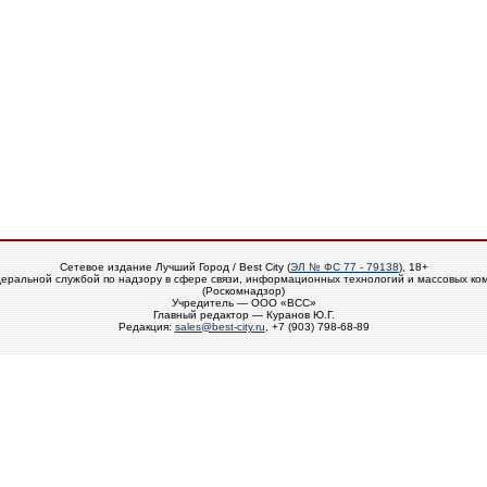
Сетевое издание Лучший Город / Best City (
ЭЛ № ФС 77 - 79138
), 18+
еральной службой по надзору в сфере связи, информационных технологий и массовых ко
(Роскомнадзор)
Учредитель — ООО «ВСС»
Главный редактор — Куранов Ю.Г.
Редакция:
sales@best-city.ru
, +7 (903) 798-68-89