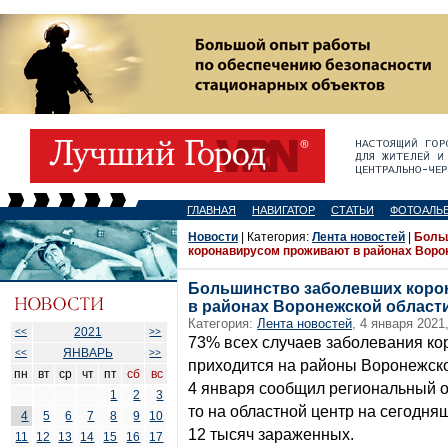
ГЛАВНАЯ
НАВИГАТОР
СТАТЬИ
ФОТОАЛЬ
Новости
| Категория:
Лента новостей
|
Боль
коронавирусом проживают в районах Воро
Большинство заболевших коро
в районах Воронежской област
Категория:
Лента новостей
, 4 января 2021
2021
<<
>>
73% всех случаев заболевания к
ЯНВАРЬ
<<
>>
приходится на районы Воронежско
пн
вт
ср
чт
пт
сб
вс
4 января сообщил региональный о
1
2
3
то на областной центр на сегодня
4
5
6
7
8
9
10
12 тысяч зараженных.
11
12
13
14
15
16
17